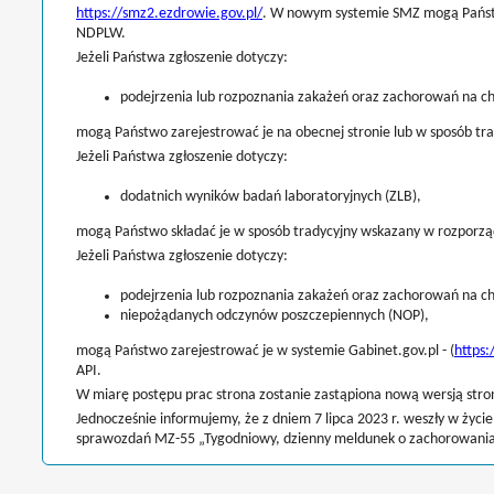
https://smz2.ezdrowie.gov.pl/
. W nowym systemie SMZ mogą Państwo
NDPLW.
Jeżeli Państwa zgłoszenie dotyczy:
podejrzenia lub rozpoznania zakażeń oraz zachorowań na cho
mogą Państwo zarejestrować je na obecnej stronie lub w sposób tr
Jeżeli Państwa zgłoszenie dotyczy:
dodatnich wyników badań laboratoryjnych (ZLB),
mogą Państwo składać je w sposób tradycyjny wskazany w rozporząd
Jeżeli Państwa zgłoszenie dotyczy:
podejrzenia lub rozpoznania zakażeń oraz zachorowań na ch
niepożądanych odczynów poszczepiennych (NOP),
mogą Państwo zarejestrować je w systemie Gabinet.gov.pl - (
https:
API.
W miarę postępu prac strona zostanie zastąpiona nową wersją str
Jednocześnie informujemy, że z dniem 7 lipca 2023 r. weszły w życ
sprawozdań MZ-55 „Tygodniowy, dzienny meldunek o zachorowaniach